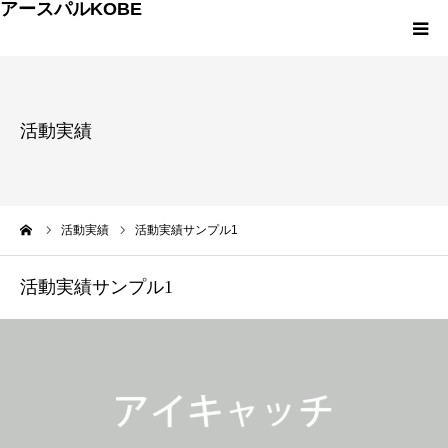
アースパルKOBE
TOP
活動実績
アースパルKOBEとは
こうべエコちゃれゼミ
ーム
活動実績
活動実績サンプル1
各種申込・お問合せ
活動実績サンプル1
環境への取組み
環境学習