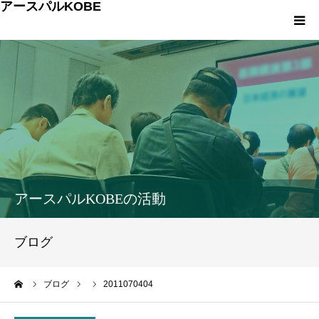
アースパルKOBE
TOP
アースパルKOBEとは
こうべエコちゃれゼミ
各種申込・お問合せ
アースパルKOBEの活動
環境への取組み
ブログ
環境学習
ーム
ブログ
2011070404