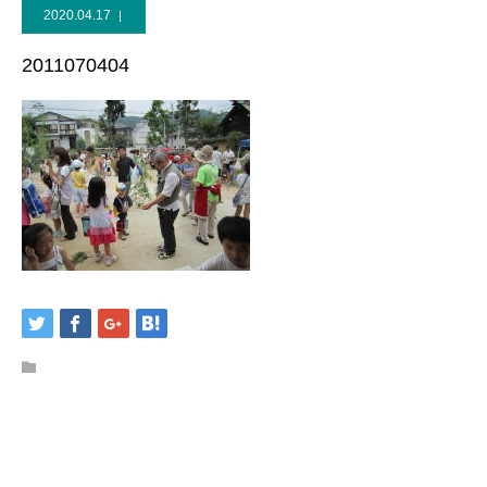
2020.04.17
2011070404