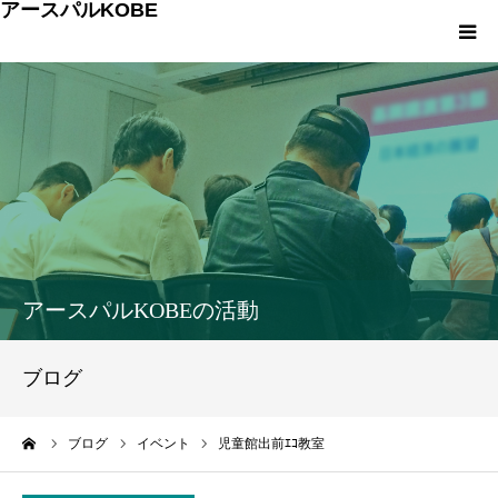
アースパルKOBE
TOP
アースパルKOBEとは
こうべエコちゃれゼミ
各種申込・お問合せ
アースパルKOBEの活動
環境への取組み
ブログ
環境学習
ーム
ブログ
イベント
児童館出前ｴｺ教室