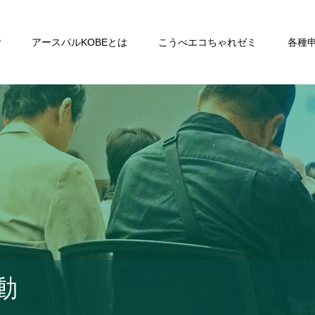
P
アースパルKOBEとは
こうべエコちゃれゼミ
各種
動