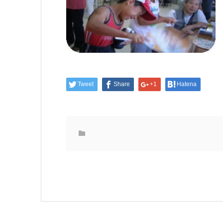
Tweet
Share
+1
Hatena