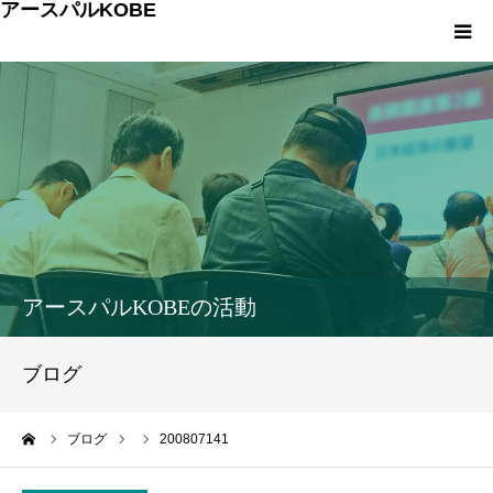
アースパルKOBE
TOP
アースパルKOBEとは
こうべエコちゃれゼミ
各種申込・お問合せ
アースパルKOBEの活動
環境への取組み
ブログ
環境学習
ーム
ブログ
200807141