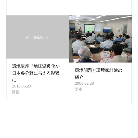
環境講座『地球温暖化が
環境問題と環境家計簿の
日本各分野に与える影響
紹介
に…
2008.02.28
2010.06.23
講座
講座