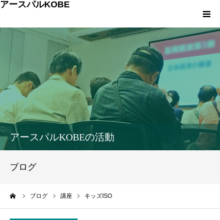
アースパルKOBE
TOP
アースパルKOBEとは
こうべエコちゃれゼミ
各種申込・お問合せ
アースパルKOBEの活動
環境への取組み
ブログ
環境学習
ーム
ブログ
講座
キッズISO