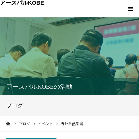
アースパルKOBE
TOP
アースパルKOBEとは
こうべエコちゃれゼミ
各種申込・お問合せ
アースパルKOBEの活動
環境への取組み
ブログ
環境学習
ーム
ブログ
イベント
野外自然学習