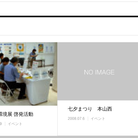
七夕まつり 本山西
環境展 啓発活動
2008.07.6
イベント
9
イベント