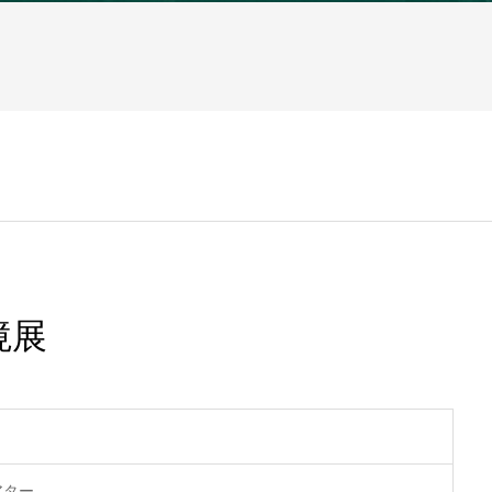
境展
アター