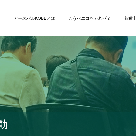
P
アースパルKOBEとは
こうべエコちゃれゼミ
各種
動