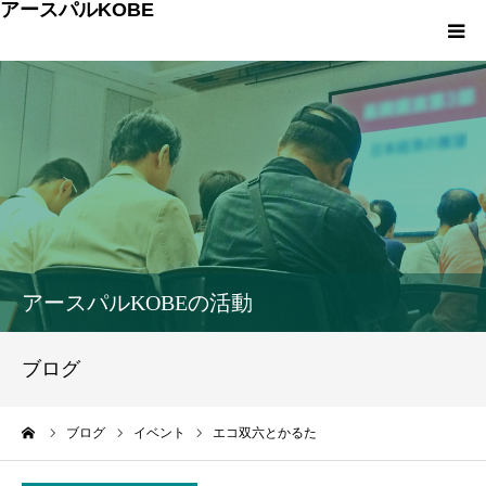
アースパルKOBE
TOP
アースパルKOBEとは
こうべエコちゃれゼミ
各種申込・お問合せ
アースパルKOBEの活動
環境への取組み
ブログ
環境学習
ーム
ブログ
イベント
エコ双六とかるた