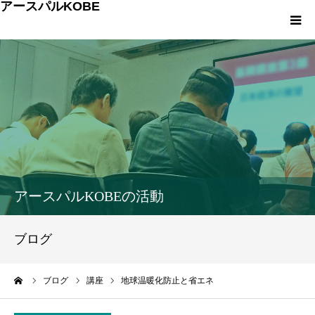
アースパルKOBE
TOP
アースパルKOBEとは
こうべエコちゃれゼミ
各種申込・お問合せ
アースパルKOBEの活動
環境への取組み
ブログ
環境学習
ーム
ブログ
講座
地球温暖化防止と省エネ