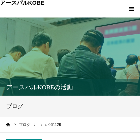
アースパルKOBE
TOP
アースパルKOBEとは
こうべエコちゃれゼミ
各種申込・お問合せ
アースパルKOBEの活動
環境への取組み
ブログ
環境学習
ーム
ブログ
s-061129