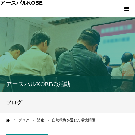
アースパルKOBE
TOP
アースパルKOBEとは
こうべエコちゃれゼミ
各種申込・お問合せ
アースパルKOBEの活動
環境への取組み
ブログ
環境学習
ーム
ブログ
講座
自然環境を通じた環境問題