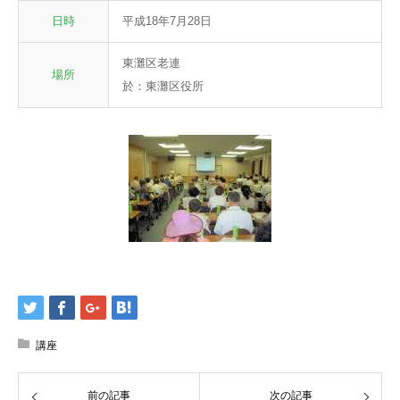
日時
平成18年7月28日
東灘区老連
場所
於：東灘区役所
講座
前の記事
次の記事